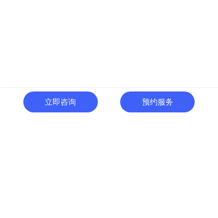
立即咨询
预约服务
400-996-0801
全国热线:
广东省东莞市南城区黄金路
一号天安数码城C1栋505室
切换电脑版
关注微信号
© 广东人啊人网络技术开发有限公司 版权所有
粤ICP备15035054号
粤公网
安备 44190002000737号